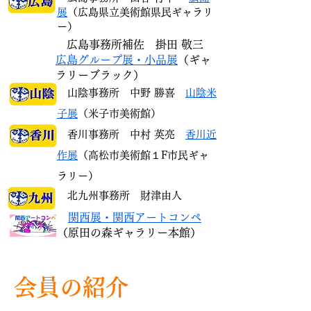
展
（広島県立美術館県民ギャラリ
ー）
広島
事務所
補佐 掛田 敬三
広島グループ展・小品展
（ギャ
ラリーブラック）
山陰事務所 中野 勝喜
山陰米
子展
（米子市美術館）
香川事務所 中村 英亮
香川近
作展
（高松市美術館１F市民ギャ
ラリー）
北九州事務所
財津由人
関西展・関西アートコンペ
（原田の森ギャラリー本館）
会員の紹介