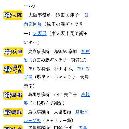
ール）
大阪事務所 澤田美津子
関
西巡回展
（原田の森ギャラリ
ー）
大阪展
（東大阪市民美術セ
ンター）
兵庫事務所 烏頭尾 寧朗
神戸
展
（原田の森ギャラリー東館1F）
神戸写真部 浜田 和久
神戸写
真展
（県民アートギャラリー大展
示室）
島根
事務所
小山 美代子
島根
展
（島根県立美術館）
鳥取事務所
大塩忠雄
鳥取グ
ループ展
（
ギャラリー集
）
広島
事務所
田谷 行平
広島