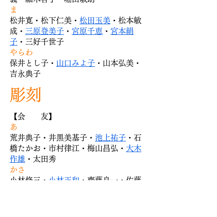
ま
松井寛・松下仁美・
松田玉美
・松本敏
成・
三原登美子
・
宮原千恵
・
宮本絹
子
・三好千世子
​やらわ
保井とし子・
山口みよ子
・山本弘美・
吉永典子
彫刻
【
会 友
】
あ
荒井典子・井黒美基子・
池上祐子
・石
橋たかお・市村律江・梅山昌弘・
大木
作雄
・太田秀
かさ
小林修三・
小林正和
・齊藤良一・佐藤
好子・
澤井美重子
・下野朋子・鈴木直
美・瀬戸和枝
たな