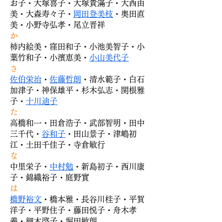
お子・大塚喜子・大塚貴滿子・大西由
美・大森寿々子・
岡田登美枝
・奥田直
美・小野寺弘孝・尾立晋祥
か
柿内絵美・窪田和子・小池美智子・小
葉竹和子・小濱恵美・
小山美代子
さ
佐伯栄治
・
佐藤哲朗
・清水範子・白石
加津子・神保雄平・杉木弘志・関根雅
子・
十川迪子
た
高橋和一・田倉浩子・武部智明・田中
三千代・
谷和子
・田山景子・津嶋初
江・土田千佳子・寺倉敏行
な
中里栄子・
中村勉
・新島初子・西川康
子・錦織裕子・庭野實
は
橋野裕文
・橋本雅・長谷川桂子・平賀
洋子・平野住子・藤田悦子・舟木孝
義・細木啓子・堀田敏朗