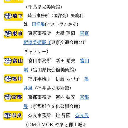
（千葉県立美術館）
埼玉
事務所
（国洋会）矢嶋利
雄
国洋展
(パストラルかぞ)
東京事務所 大森 英樹
東京
新協美術展（
東京交通会館２F
ギャラリー）
富山事務所 新田 晴夫
富山
展
（富山県民会館美術館）
福井事務所 伊藤 ちづ子
福
井展
（福井県立美術館）
京都事務所 河内 弘安
京都
展
（京都府立文化芸術会館）
奈良事務所 辻 昇隆
奈良展
（DMG MORIやまと郡山城ホ