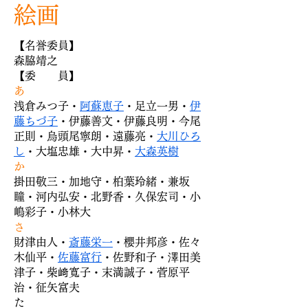
絵画
【名誉委員】
森脇靖之
【委 員】
あ
浅倉みつ子・
阿蘇恵子
・足立一男・
伊
藤ちづ子
・伊藤善文・伊藤良明・今尾
正則・烏頭尾寧朗・遠藤亮・
大川ひろ
し
・大塩忠雄・大中昇・
大森英樹
か
掛田敬三・加地守・柏葉玲緒・兼坂
瞳・河内弘安・北野香・久保宏司・小
嶋彩子・小林大
さ
財津由人・
斎藤栄一
・櫻井邦彦・佐々
木仙平・
佐藤富行
・佐野和子・澤田美
津子・柴﨑寬子・末満誠子・菅原平
治・征矢富夫
​