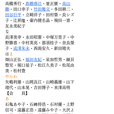
高橋秀行・
髙橋春江
・篁正廣・
高山
勝
・田口幸子・
竹田雅文
・多田耕二・
田谷行平
・立崎洋子・田村榮・長シズ
子・辻昇隆・壷内健名晶・飛田一喜・
友永美紀子
​
長澤美幸・永田昭憲・中塚万里子・中
野勝喜・中村英亮・那須桂子・奈良榮
子・
成澤朱未
・西潟安久・新田晴夫
​
はま
畑山正弘・
福田友紀
・星加哲男・細貝
惣児・堀口延子・松江久美子・松尾由
美・松村豊
やらわ
矢嶋利雄・山岡良江・山崎義雄・山下
靖代・山本晃・吉田博子・米澤高明
【会 員】
あ
石亀あや子・石﨑将浩・石村優・上野
信司・遠藤正浩・遠藤みや子・大沢よ