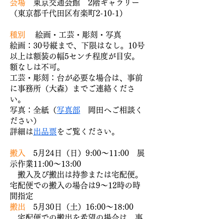
会場
東京交通会館 2階ギャラリー
（東京都千代田区有楽町2-10-1）
種別
絵画・工芸・彫刻・写真
絵画：30号縦まで、下限はなし。10号
以上は額装の幅5センチ程度が目安。
額なしは不可。
工芸・彫刻：台が必要な
場合は、事前
に事務所（大森）までご連絡くださ
い。
写真：全紙（
写真部
岡田へご相談く
ださい）
詳細は
出品票
をご覧ください。
搬入
5月24日（日）9:00～11:00 展
示作業11:00～13:00
搬入及び搬出は持参または宅配便。
宅配便での搬入の場合は9～12時の時
間指定
搬出
5
月30
日（土
）16:00～18:00
宅配便での搬出を希望の場合は、事