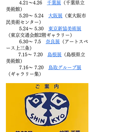
4.21～4.26
千葉展
（千葉県立
美術館）
5.20～ 5.24
大阪展
（東大阪市
民美術センター）
5.24～ 5.30
東京新協美術展
（東京交通会館2階ギャラリー）
6.30～ 7.5
奈良展
（アートスペ
ース上三条）
7.15～ 7.20
島根展
（島根県立
美術館）
7.16～ 7.20
鳥取グループ展
（ギャラリー集）