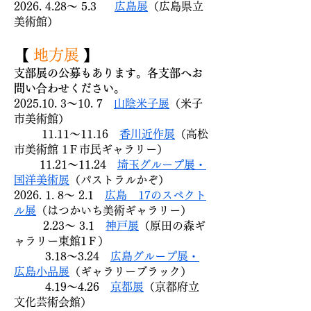
2026. 4.28
～ 5.3
広島展
（広島県立
美術館）
【
地方展
】
支部展の公募もあります。各支部へお
問い合わせください。
2025.10. 3
～10. 7
山陰米子展
（米子
市美術館）
11.11～11.16
香川近作展
（高松
市美術館 1Ｆ市民ギャラリー）
11.21～11.24
埼玉グループ展・
国洋美術展
（パストラルかぞ）
2026. 1. 8～ 2.1
広島 17のスペクト
ル展
（はつかいち美術ギャラリー）
2.23～ 3.1
神戸展
（原田の森ギ
ャラリー東館1Ｆ）
3.18～3.24
広島グループ展・
広島小品展
（ギャラリーブラック）​
4.19～4.26
京都展
（京都府立
文化芸術会館）