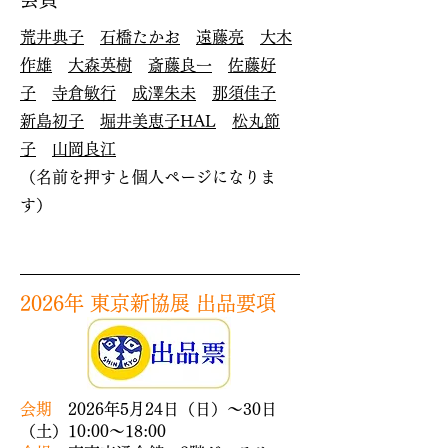
荒井典子
石橋たかお
遠藤亮
大木
作雄
大森英樹
斎藤良一
佐藤好
子
寺倉敏行
成澤朱未
那須佳子
新島初子
堀井美恵子​HAL
松丸節
子
山岡良江
（名前を押すと個人ページになりま
す）
2026年 東京新協展 出品要項
会期
2026年5月24日（日）～30日
（土）10:00～18:00