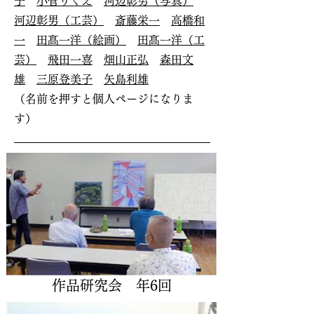
子
小菅りくえ
河辺彰男（写真）
河辺彰男（工芸）
斎藤栄一
高橋和
一
田髙一洋（絵画）
田髙一洋（工
芸）
飛田一喜
畑山正弘
森田文
雄
三原登美子
矢島利雄
（名前を押すと個人ページになりま
す）
​作品研究会 年6回