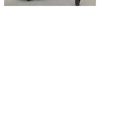
これからの埼玉の展示
第16回 グローバルアート展
2025年4
月17
日(金)～4
月19
日(日
)
17日 13:00
～
17:00
18日 9:00
～
17:00
29日 9:00
～
16:00
会 場:パストラルかぞ 展示室（埼玉県
加須市上三俣2255）
グローバルアート会による「油彩・水