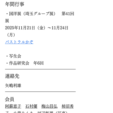
年間行事
・国洋展（埼玉グループ展） 第41回
展
2025年11月21日（金）～11月24日
（月）
パストラルかぞ
​​・写生会
​・作品研究会 年6回
連絡先
​矢嶋利雄
会員
阿蘇恵子
石村優
梅山昌弘
柿沼秀