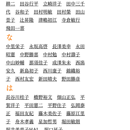
耕二
田谷行平
立崎洋子
田中三千
代
谷和子
田村明敏
田村榮
田
山
景子
辻昇隆
津嶋初江
寺倉敏行
飛田一喜
な
中里栄子
永坂高啓
長澤美幸
永田
昭憲
中野勝喜
中村勉
中村壽子
中山妙輔
那須佳子
成澤朱未
西潟
安久
新島初子
西川康子
錦織裕
子
西村友宏
新田晴夫
野田勝彦
は
長谷川桂子
橋野裕文
畑山正弘
平
賀洋子
平田憲二
平野住子
弘岡泰
正
福田友紀
藤木美佐子
藤原江里
子
舟木孝義
星加哲男
堀田敏朗
堀井美恵子​HAL
堀口延子