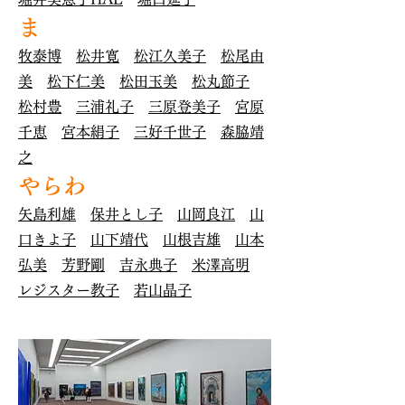
ま
牧泰博
松井寛
松江久美子
松尾由
美
松下仁美
松田玉美
松丸節子
松村豊
三浦礼子
三原登美子
宮原
千恵
宮本絹子
三好千世子
森脇靖
之
やらわ
矢島利雄
​
保井とし子
山岡良江
山
口きよ子
山下靖代
山根吉雄
山本
弘美
芳野剛
吉永典子
米澤高明
レジスター教子
若山晶子