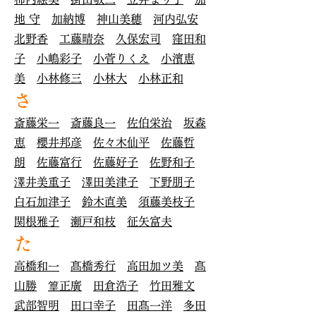
地 守
加納博
神山美穂
河内弘安
北野香
工藤晴奈
久保宏司
窪田和
子
小嶋彩子
小菅りくえ
小濱恵
美
小林修三
小林大
小林正和
さ
斎藤栄一
斎藤良一
佐伯栄治
坂森
恵
櫻井邦彦
佐々木仙平
佐藤哲
朗
佐藤富行
佐藤好子
佐野和子
澤井美重子
澤田美津子
下野朋子
白石加津子
鈴木直美
須藤美枝子
関根雅子
瀬戸和枝
征矢富夫
た
高橋和一
髙橋秀行
高田加ツ美
髙
山勝
篁正廣
田倉浩子
竹田雅文
武部智明
田口幸子
田髙一洋
多田