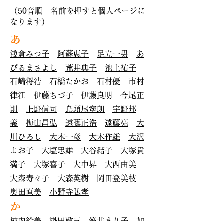
（50音順 名前を押すと個人ページに
なります）
あ
浅倉みつ子
阿蘇恵子
足立一男
あ
びるまさよし
荒井典子
池上祐子
石崎将浩
石橋たかお
石村優
市村
律江
伊藤ちづ子
伊藤良明
今尾正
則
上野信司
烏頭尾寧朗
宇野邦
義
梅山昌弘
遠藤正浩
遠藤亮
大
川ひろし
大木一彦
大木作雄
大沢
よお子
大塩忠雄
大谷結子
大塚貴
満子
大塚喜子
大中昇
大西由美
大森寿々子
大森英樹
岡田登美枝
奥田直美
小野寺弘孝
か
柿内絵美
掛田敬三
笠井まり子
加