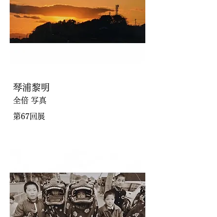
琴浦黎明
全倍 写真
第67回展