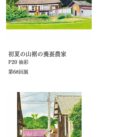
初夏の山裾の養蚕農家
P20 油彩
第68回展