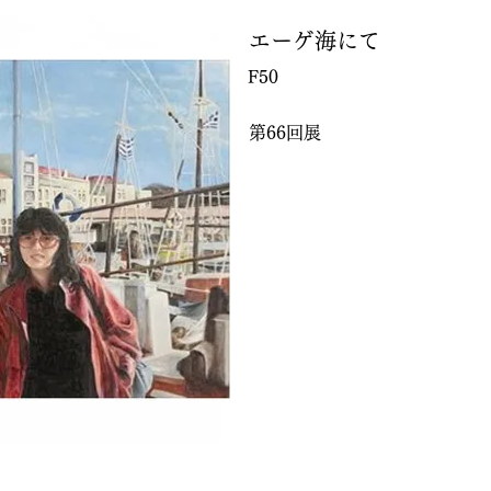
エーゲ海にて
F50
第66回展