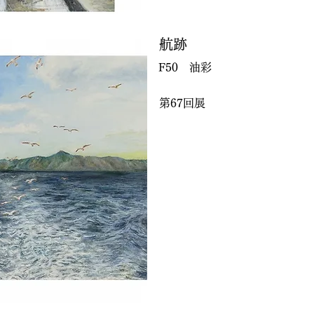
航跡
F50 油彩
第67回展