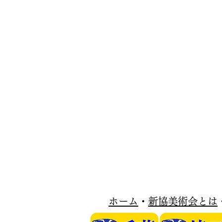
​ホーム
・
新協美術会とは