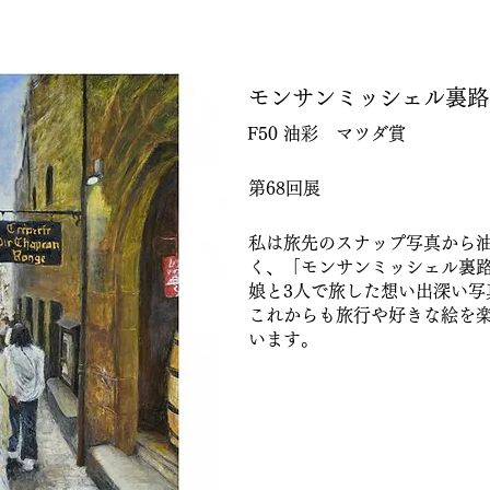
モンサンミッシェル裏路
F50 油彩 マツダ賞
第68回展
私は旅先のスナップ写真から
く、「モンサンミッシェル裏路」
娘と3人で旅した想い出深い写
これからも旅行や好きな絵を
います。