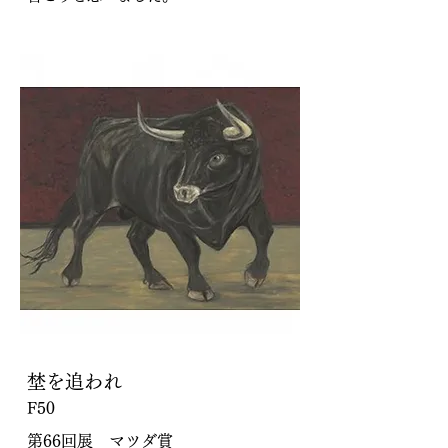
埜を追われ
F50
第66回展 マツダ賞