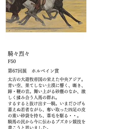
騎々烈々
F50
第67回展 ホルベイン賞
太古の大遊牧帝国の栄えた中央アジア。
青い空、果てしない土漠に響く、嘶き、
蹄・鞭の音。舞い上がる砂塵のなか、激
しく揉み合う人馬の群れ。
するすると抜け出す一騎。いまだひげも
蓄えぬ若者ながら、奪い取った四足の皮
の重い砂袋を持ち、葦毛を駆る・・。
騎馬の民から今に伝わるブズカシ競技を
書こうと思いました。