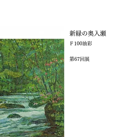
新緑の奥入瀬
Ｆ100油彩
第67回展