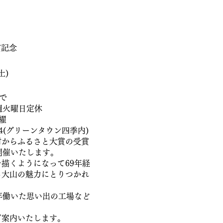
賞記念
土)
まで
週火曜日定休
櫂
4(グリーンタウン四季内)
村からふるさと大賞の受賞
開催いたします。
描くようになって69年経
る大山の魅力にとりつかれ
年働いた思い出の工場など
ご案内いたします。