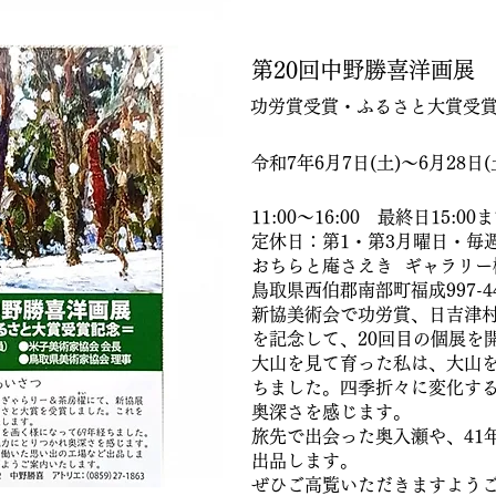
第20回中野勝喜洋画展
功労賞受賞・ふるさと大賞受
令和7年6月7日(土)～6月28日(
11:00～16:00 最終日15:00
定休日：第1・第3月曜日・毎
おちらと庵さえき ギャラリー
鳥取県西伯郡南部町福成997-4
新協美術会で功労賞、日吉津
を記念して、20回目の個展を
大山を見て育った私は、大山を
ちました。四季折々に変化す
奥深さを感じます。
旅先で出会った奥入瀬や、41
出品します。
ぜひご高覧いただきますよう