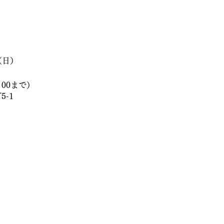
（日）
：00まで）
-1