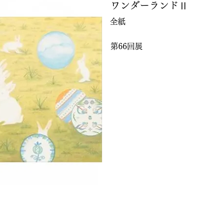
ワンダーランドⅡ
全紙
第66回展