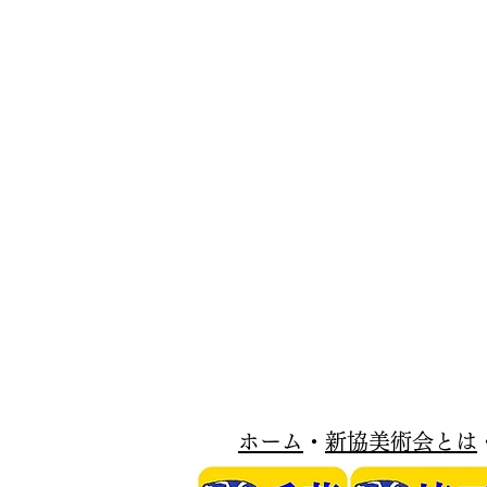
​ホーム
・
新協美術会とは