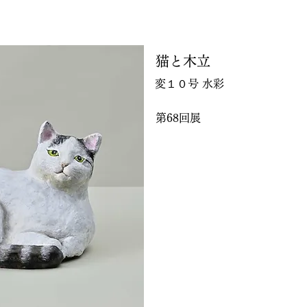
猫と木立
変１０号 水彩
第68回展