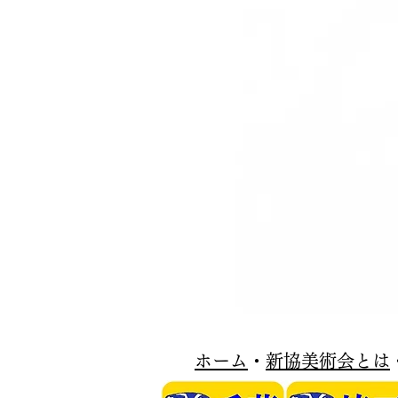
​ホーム
・
新協美術会とは