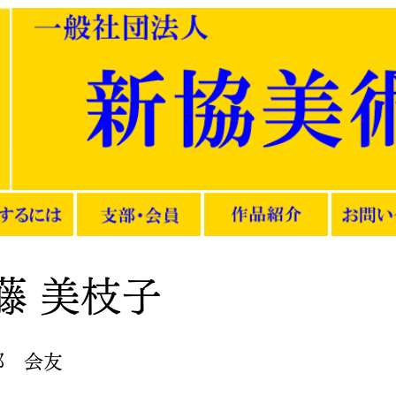
藤 美枝子
部 会友