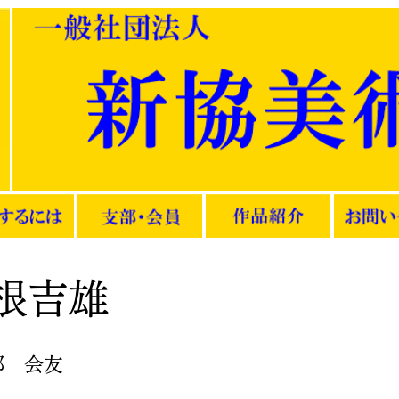
根吉雄
部 会友