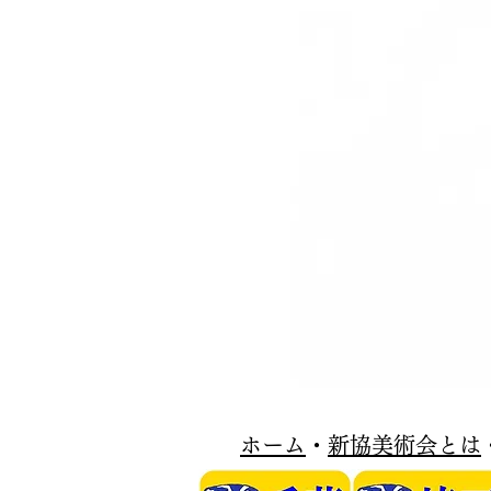
​ホーム
・
新協美術会とは